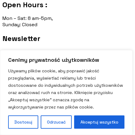
Open Hours :
Mon – Sat: 8 am-5pm,
Sunday: Closed
Newsletter
[contact-form-7 id="87491bc" title="Footer
Newsletter"]
Cenimy prywatność użytkowników
Copyright@2024 Cresta All Right Reserved
Używamy plików cookie, aby poprawić jakość
przeglądania, wyświetlać reklamy lub treści
Trams & Condition
Rivacy Policy
Contact Us
dostosowane do indywidualnych potrzeb użytkowników
oraz analizować ruch na stronie. Kliknięcie przycisku
„Akceptuj wszystkie” oznacza zgodę na
wykorzystywanie przez nas plików cookie.
Dostosuj
Odrzucać
Akceptuj wszystko