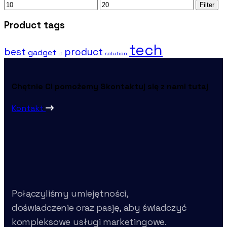
Mindste
Højeste
Filter
pris
pris
Product tags
tech
best
product
gadget
it
solution
Chętnie Ci pomożemy
Skontaktuj się z nami tutaj
Kontakt
Połączyliśmy umiejętności,
doświadczenie oraz pasję, aby świadczyć
kompleksowe usługi marketingowe.