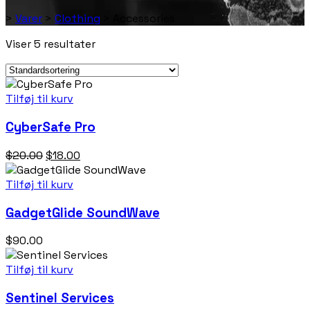
>
Varer
>
Clothing
>
Accessories
Viser 5 resultater
Tilføj til kurv
CyberSafe Pro
Den
Den
$
20.00
$
18.00
oprindelige
aktuelle
pris
pris
Tilføj til kurv
var:
er:
GadgetGlide SoundWave
$20.00.
$18.00.
$
90.00
Tilføj til kurv
Sentinel Services