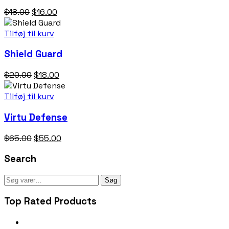
Den
Den
$
18.00
$
16.00
oprindelige
aktuelle
pris
pris
Tilføj til kurv
var:
er:
Shield Guard
$18.00.
$16.00.
Den
Den
$
20.00
$
18.00
oprindelige
aktuelle
pris
pris
Tilføj til kurv
var:
er:
Virtu Defense
$20.00.
$18.00.
Den
Den
$
65.00
$
55.00
oprindelige
aktuelle
Search
pris
pris
var:
er:
Søg
$65.00.
$55.00.
Søg
efter:
Top Rated Products