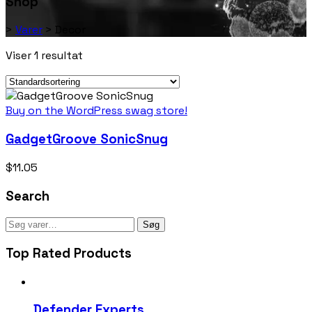
Shop
>
Varer
>
Decor
Viser 1 resultat
Buy on the WordPress swag store!
GadgetGroove SonicSnug
$
11.05
Search
Søg
Top Rated Products
Defender Experts