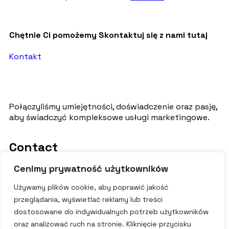
Chętnie Ci pomożemy
Skontaktuj się z nami tutaj
Kontakt
Połączyliśmy umiejętności, doświadczenie oraz pasję,
aby świadczyć kompleksowe usługi marketingowe.
Contact
Cenimy prywatność użytkowników
info@mouli.pl
Wyczółkowskiego 2, 89-500 Tuchola
(+48) 514 320 840
Używamy plików cookie, aby poprawić jakość
Socialmedia
przeglądania, wyświetlać reklamy lub treści
dostosowane do indywidualnych potrzeb użytkowników
oraz analizować ruch na stronie. Kliknięcie przycisku