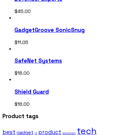
$
45.00
GadgetGroove SonicSnug
$
11.05
SafeNet Systems
$
18.00
Shield Guard
$
18.00
Product tags
tech
best
product
gadget
it
solution